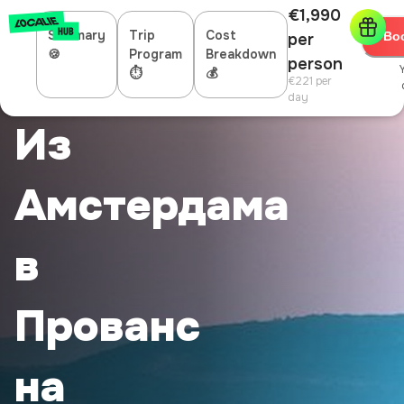
€1,990
Summary
Trip
Cost
Bo
per
🍪
Program
Breakdown
person
⏱
💰
€221
per
day
Из
Амстердама
в
Прованс
на