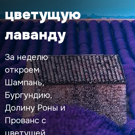
цветущую
лаванду
За неделю
откроем
Шампань,
Бургундию,
Долину Роны и
Прованс с
цветущей