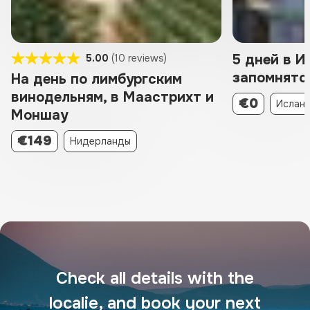
5 дней в И
5.00
(10 reviews)
запомнятс
На день по лимбургским
винодельням, в Маастрихт и
€0
Ислан
Моншау
€149
Нидерланды
Check all details with the
localie, and book your next