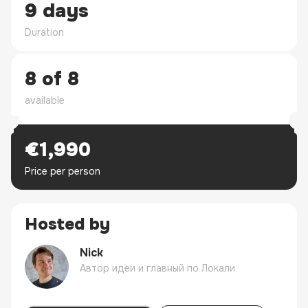
9 days
Duration
8 of 8
available
€1,990
Price per person
Hosted by
Nick
Автор идеи и главный по Локали