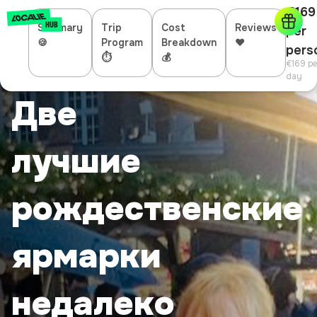
€169
Summary
Trip
Cost
Reviews
per
🍪
Program
Breakdown
❤️
pers
⏱
💰
€169
pe
day
Две
лучшие
рождественские
ярмарки
недалеко