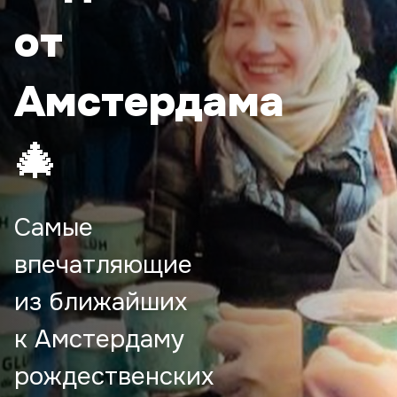
от
Амстердама
🎄
Самые
впечатляющие
из ближайших
к Амстердаму
рождественских