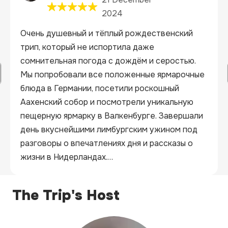
2024
Очень душевный и тёплый рождественский 
трип, который не испортила даже 
сомнительная погода с дождём и серостью. 
Мы попробовали все положенные ярмарочные 
блюда в Германии, посетили роскошный 
Аахенский собор и посмотрели уникальную 
пещерную ярмарку в Валкенбурге. Завершали 
день вкуснейшими лимбургским ужином под 
разговоры о впечатлениях дня и рассказы о 
жизни в Нидерландах.

С удовольствием поеду с Ником и по новым 
The Trip's Host
маршрутам, а этот могу уверенно 
рекомендовать тем, кто ищет 
рождественское настроение и совершенно 