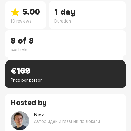
5.00
1 day
10 reviews
Duration
8 of 8
available
€169
Price per person
Hosted by
Nick
Автор идеи и главный по Локали