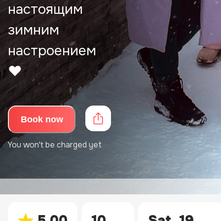
настоящим
зимним
настроением
❤️
Book now
You won't be charged yet
5.00
10
Sat
,
19