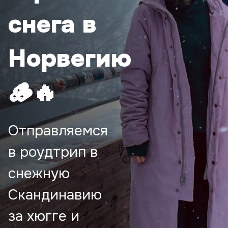
снега в
Норвегию
🪵🔥
Отправляемся
в роудтрип в
снежную
Скандинавию
за хюгге и