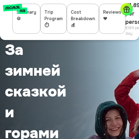
€1,8
Summary
Trip
Cost
Reviews
per
🍪
Program
Breakdown
❤️
pers
⏱
💰
€189
pe
day
За
зимней
сказкой
и
горами