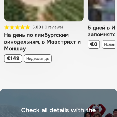
5 дней в И
5.00
(10 reviews)
запомнятс
На день по лимбургским
винодельням, в Маастрихт и
€0
Ислан
Моншау
€149
Нидерланды
Check all details with the