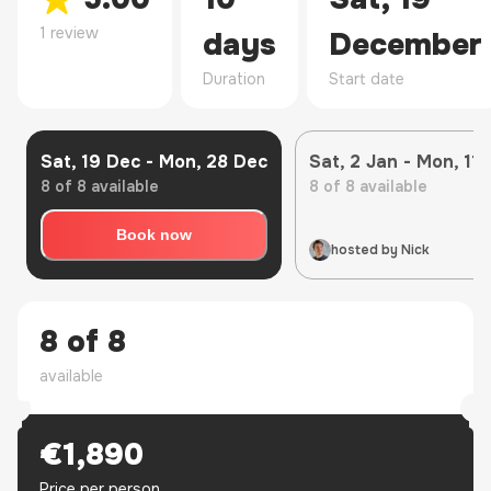
1 review
days
December
Duration
Start date
Sat
,
19 Dec
-
Mon
,
28 Dec
Sat
,
2 Jan
-
Mon
,
11 
8 of 8 available
8 of 8 available
Book now
hosted by
Nick
8 of 8
available
€1,890
Price per person