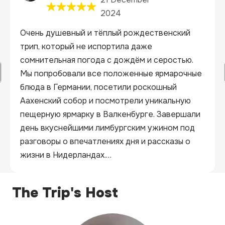
2024
Очень душевный и тёплый рождественский 
трип, который не испортила даже 
сомнительная погода с дождём и серостью. 
Мы попробовали все положенные ярмарочные 
блюда в Германии, посетили роскошный 
Аахенский собор и посмотрели уникальную 
пещерную ярмарку в Валкенбурге. Завершали 
день вкуснейшими лимбургским ужином под 
разговоры о впечатлениях дня и рассказы о 
жизни в Нидерландах.

С удовольствием поеду с Ником и по новым 
The Trip's Host
маршрутам, а этот могу уверенно 
рекомендовать тем, кто ищет 
рождественское настроение и совершенно 