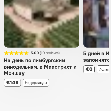
5 дней в И
5.00
(10 reviews)
запомнятс
На день по лимбургским
винодельням, в Маастрихт и
€0
Ислан
Моншау
€149
Нидерланды