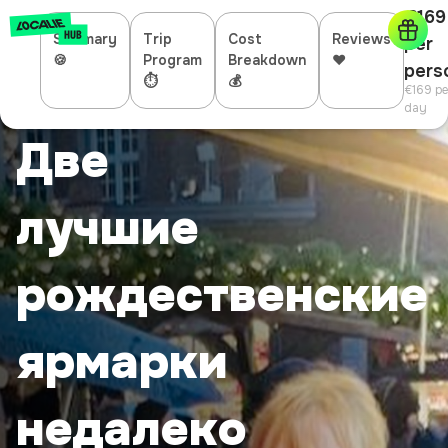
€169
Summary
Trip
Cost
Reviews
per
🍪
Program
Breakdown
❤️
pers
⏱
💰
€169
pe
day
Две
лучшие
рождественские
ярмарки
недалеко