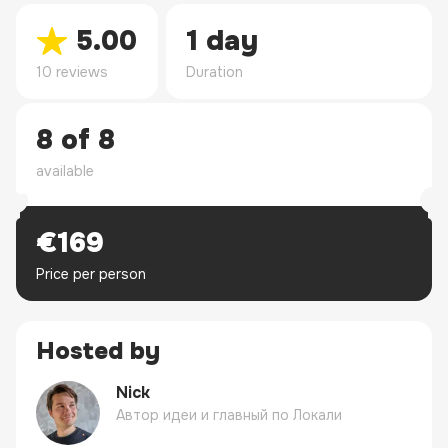
5.00
1 day
10 reviews
Duration
8 of 8
available
€169
Price per person
Hosted by
Nick
Автор идеи и главный по Локали