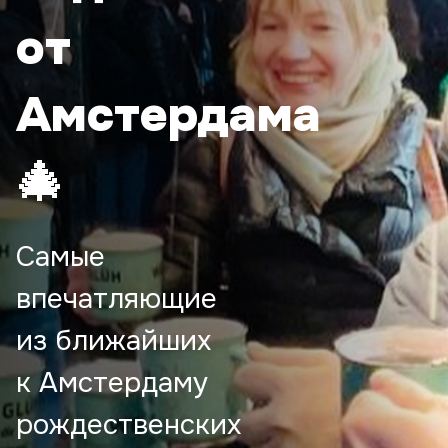
от
Амстердама
🎄
Самые
впечатляющие
из ближайших
к Амстердаму
рождественских